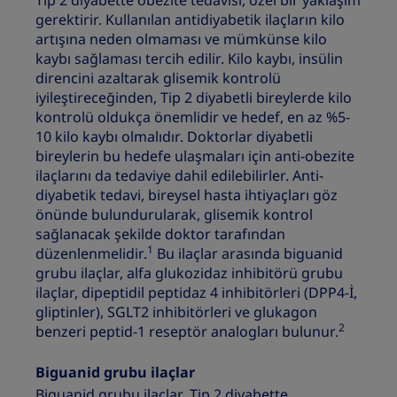
Tip 2 diyabette obezite tedavisi, özel bir yaklaşım
gerektirir. Kullanılan antidiyabetik ilaçların kilo
artışına neden olmaması ve mümkünse kilo
kaybı sağlaması tercih edilir. Kilo kaybı, insülin
direncini azaltarak glisemik kontrolü
iyileştireceğinden, Tip 2 diyabetli bireylerde kilo
kontrolü oldukça önemlidir ve hedef, en az %5-
10 kilo kaybı olmalıdır. Doktorlar diyabetli
bireylerin bu hedefe ulaşmaları için anti-obezite
ilaçlarını da tedaviye dahil edilebilirler. Anti-
diyabetik tedavi, bireysel hasta ihtiyaçları göz
önünde bulundurularak, glisemik kontrol
sağlanacak şekilde doktor tarafından
1
düzenlenmelidir.
Bu ilaçlar arasında biguanid
grubu ilaçlar, alfa glukozidaz inhibitörü grubu
ilaçlar, dipeptidil peptidaz 4 inhibitörleri (DPP4-İ,
gliptinler), SGLT2 inhibitörleri ve glukagon
2
benzeri peptid-1 reseptör analogları bulunur.
Biguanid grubu ilaçlar
Biguanid grubu ilaçlar, Tip 2 diyabette