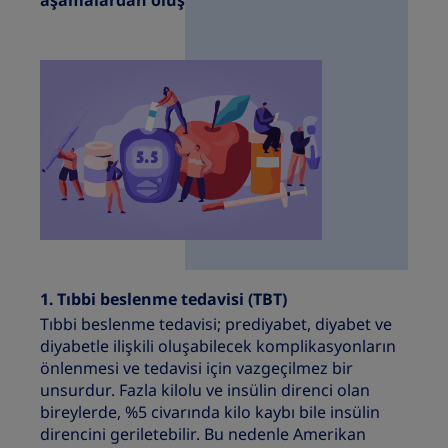
aşamalardan oluşur?
1. Tıbbi beslenme tedavisi (TBT)
Tıbbi beslenme tedavisi; prediyabet, diyabet ve
diyabetle ilişkili oluşabilecek komplikasyonların
önlenmesi ve tedavisi için vazgeçilmez bir
unsurdur. Fazla kilolu ve insülin direnci olan
bireylerde, %5 civarında kilo kaybı bile insülin
direncini geriletebilir. Bu nedenle Amerikan