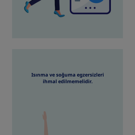
Isınma ve soğuma egzersizleri
ihmal edilmemelidir.