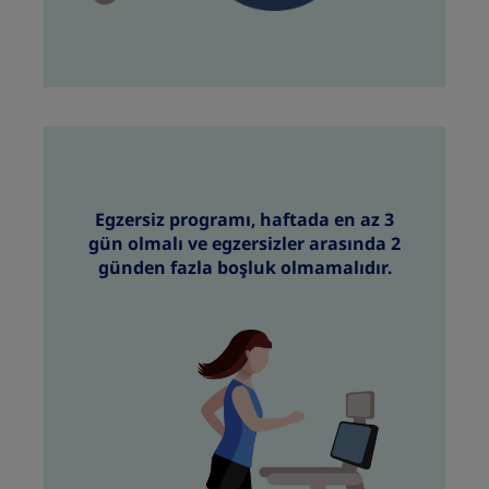
Egzersiz programı, haftada en az 3
gün olmalı ve egzersizler arasında 2
günden fazla boşluk olmamalıdır.