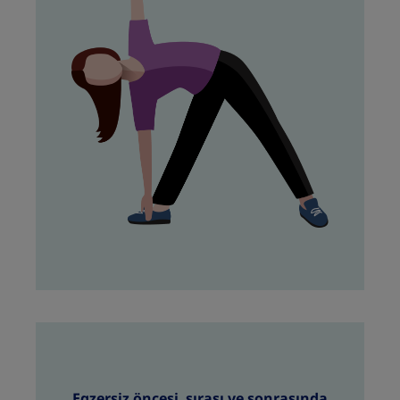
Egzersiz öncesi, sırası ve sonrasında