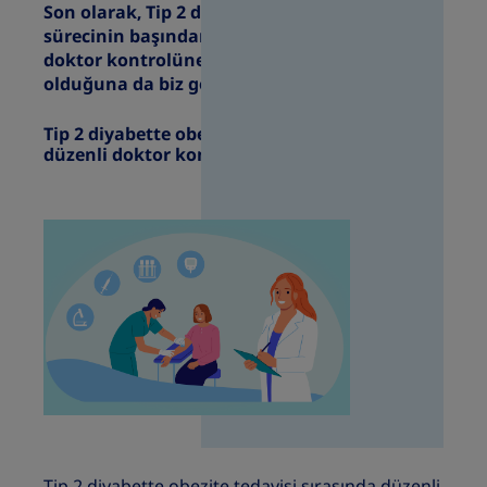
Son olarak, Tip 2 diyabette obezite tedavisi
sürecinin başından sonuna kadar düzenli
doktor kontrolüne gitmenin neden önemli
olduğuna da biz göz atalım.
Tip 2 diyabette obezite tedavisi sürecinde
düzenli doktor kontrollerinin önemi
Tip 2 diyabette obezite tedavisi sırasında düzenli