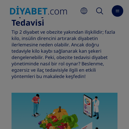
Tip 2 Diyabette Obezite
Tedavisi
Tip 2 diyabet ve obezite yakından ilişkilidir; fazla
kilo, insülin direncini artırarak diyabetin
ilerlemesine neden olabilir. Ancak doğru
tedaviyle kilo kaybı sağlanarak kan şekeri
dengelenebilir. Peki, obezite tedavisi diyabet
yönetiminde nasıl bir rol oynar? Beslenme,
egzersiz ve ilaç tedavisiyle ilgili en etkili
yöntemleri bu makalede keşfedin!