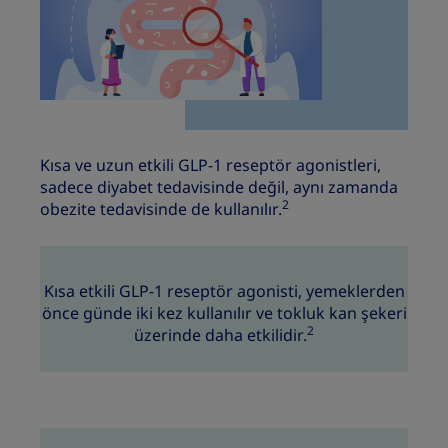
Kısa ve uzun etkili GLP-1 reseptör agonistleri,
sadece diyabet tedavisinde değil, aynı zamanda
2
obezite tedavisinde de kullanılır.
Kısa etkili GLP-1 reseptör agonisti, yemeklerden
önce günde iki kez kullanılır ve tokluk kan şekeri
2
üzerinde daha etkilidir.