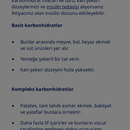
karbonhidrat miktarı ve türü, kan şekeri
düzeylerinizi ve
insülin tedavisi
alıyorsanız
ihtiyacınız olan insülin dozunu etkileyebilir.
Basit karbonhidratlar
Bunlar arasında meyve, bal, beyaz ekmek
ve süt ürünleri yer alır.
Yemeğe şekerli bir tat verir.
Kan şekeri düzeyini hızla yükseltir.
Kompleks karbonhidratlar
Patates, tam tahıllı esmer ekmek, bakliyat
ve yulaflar bunlara örnektir.
Daha fazla lif içerirler ve bunların vücut
tarafından emilmesi daha uzun sürer.