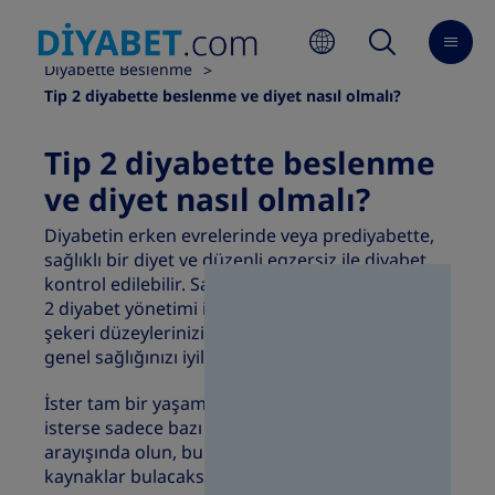
Ana Sayfa
Diyabetle Yaşam
Diyabette Beslenme
Tip 2 diyabette beslenme ve diyet nasıl olmalı?
Tip 2 diyabette beslenme
ve diyet nasıl olmalı?
Diyabetin erken evrelerinde veya prediyabette,
sağlıklı bir diyet ve düzenli
egzersiz
ile diyabet
kontrol edilebilir. Sağlıklı ve dengeli bir diyet, tip
2 diyabet yönetimi için güçlü bir araçtır. Kan
şekeri düzeylerinizi kontrol altında tutmanıza ve
genel sağlığınızı iyileştirmenize yardımcı olabilir.
İster tam bir yaşam tarzı değişikliği yapmanın
isterse sadece bazı sağlıklı yemek önerilerinin
arayışında olun, bu bölümde yararlı bilgiler ve
kaynaklar bulacaksınız.