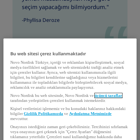
seçim yapacağımı bilmiyordum."
-Phyllisa Deroze
Daha sağlıklı yiyecek seçimleri
Bu web sitesi çerez kullanmaktadır
yapmak
Novo Nordisk Türkiye, içeriği ve reklamları kişiselleştirmek, sosyal
medya özellikleri sağlamak ve web sitemizdeki trafiği analiz etmek
Diyabetiniz olduğunda sağlıklı beslenmek zor
için çerezler kullanır. Ayrıca, web sitemizi kullanımınızla ilgili
olabilir; özellikle de hızlı karar vermek veya
bilgileri, bu bilgileri kendilerine sağladığınız veya hizmetlerini
kullanmanız ile topladıkları bilgilerle birleştirebilecek sosyal medya,
başkalarının yediği şeyi yemek daha kolay
reklamcılık ve analiz ortaklarımızla paylaşıyoruz.
göründüğünde. Ancak iyi beslenmek, nerede
Novo Nordisk bu web sitesinde, Novo Nordisk ve
üçüncü taraflar
veya kimle olursanız olun kendiniz için sağlıklı
tarafından yerleştirilen çerezleri kullanmak istemektedir.
seçimler yapmayı öğrenmek anlamına gelir.
Kişisel verilerinizi işlememiz ve bu konudaki haklarınız hakkındaki
bilgiler
Gizlilik Politikamızda
ve
Aydınlatma Metnimizde
Besleyici bir menünün mutlaka daha maliyetli
mevcuttur.
olması veya hazırlanmasının daha uzun sürmesi
Onayınızı istediğiniz zaman geri çekebilirsiniz. Tercihinizi sıfırlamak
gerekmez. Doktorunuz veya diyetisyeniniz
veya onayınızı geri çekmek için "Çerez Ayarları" düğmesini
tıklamanız yeterlidir. Çerezleri nasıl kullandığımız hakkında daha
günlük yaşantınıza uygun ve sağlıklı bir yemek