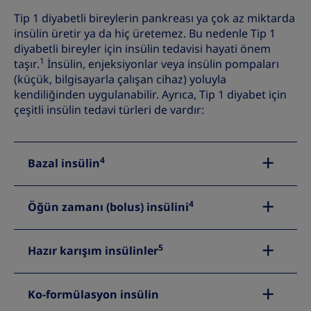
Tip 1 diyabetli bireylerin pankreası ya çok az miktarda
insülin üretir ya da hiç üretemez. Bu nedenle Tip 1
diyabetli bireyler için insülin tedavisi hayati önem
1
taşır.
İnsülin, enjeksiyonlar veya insülin pompaları
(küçük, bilgisayarla çalışan cihaz) yoluyla
kendiliğinden uygulanabilir. Ayrıca, Tip 1 diyabet için
çeşitli insülin tedavi türleri de vardır:
4
Bazal insülin
4
Öğün zamanı (bolus) insülini
5
Hazır karışım insülinler
Ko-formülasyon insülin