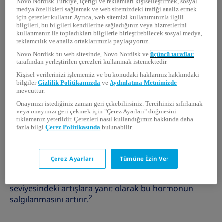
Novo Nordisk Türkiye, içeriği ve reklamları kişiselleştirmek, sosyal
medya özellikleri sağlamak ve web sitemizdeki trafiği analiz etmek
için çerezler kullanır. Ayrıca, web sitemizi kullanımınızla ilgili
İnsülin tedavisi, hem Tip 1 hem de Tip 2 diyabetli
bilgileri, bu bilgileri kendilerine sağladığınız veya hizmetlerini
bireylerin kan şekeri seviyelerini dengede tutmalarına
kullanmanız ile topladıkları bilgilerle birleştirebilecek sosyal medya,
yardımcı olabilir. Doğru miktarda insülinin alınması,
reklamcılık ve analiz ortaklarımızla paylaşıyoruz.
sağlıklı kalmak ve ilerleyen dönemlerde ortaya
Novo Nordisk bu web sitesinde, Novo Nordisk ve
üçüncü taraflar
çıkabilecek hastalıkları önlemek açısından büyük
tarafından yerleştirilen çerezleri kullanmak istemektedir.
1
önem taşır.
Kişisel verilerinizi işlememiz ve bu konudaki haklarınız hakkındaki
bilgiler
Gizlilik Politikamızda
ve
Aydınlatma Metnimizde
mevcuttur.
İnsülin nerede üretilir?
Onayınızı istediğiniz zaman geri çekebilirsiniz. Tercihinizi sıfırlamak
veya onayınızı geri çekmek için "Çerez Ayarları" düğmesini
tıklamanız yeterlidir. Çerezleri nasıl kullandığımız hakkında daha
fazla bilgi
Çerez Politikasında
bulunabilir.
İnsülin, pankreastaki Langerhans adacıkları (veya
pankreatik adacıklar) adı verilen hücreler tarafından
Çerez Ayarları
Tümüne İzin Ver
üretilir. Beta hücreleri vücuda sürekli olarak küçük
miktarlarda insülin salgılar ve kan şekeri
seviyesindeki artışlara yanıt olarak bu hormonun
2
salgılanmasını artırır.