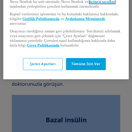
Novo Nordisk bu web sitesinde, Novo Nordisk ve
üçüncü taraflar
hayat sürmemi sağlıyor.”
tarafından yerleştirilen çerezleri kullanmak istemektedir.
Kişisel verilerinizi işlememiz ve bu konudaki haklarınız hakkındaki
--Nic tip 1 diyabetle yaşıyor
bilgiler
Gizlilik Politikamızda
ve
Aydınlatma Metnimizde
mevcuttur.
Onayınızı istediğiniz zaman geri çekebilirsiniz. Tercihinizi sıfırlamak
veya onayınızı geri çekmek için "Çerez Ayarları" düğmesini
tıklamanız yeterlidir. Çerezleri nasıl kullandığımız hakkında daha
fazla bilgi
Çerez Politikasında
bulunabilir.
İnsülin tedavisi türleri
Tip 1 diyabet için çeşitli insülin tedavileri
mevcuttur. Diyabet tedavinizi özel ihtiyaçlarınıza
Çerez Ayarları
Tümüne İzin Ver
ve tercihlerinize uygun hale getirmek için
mevcut tedavi seçenekleri hakkında
doktorunuzla görüşün.
Bazal insülin