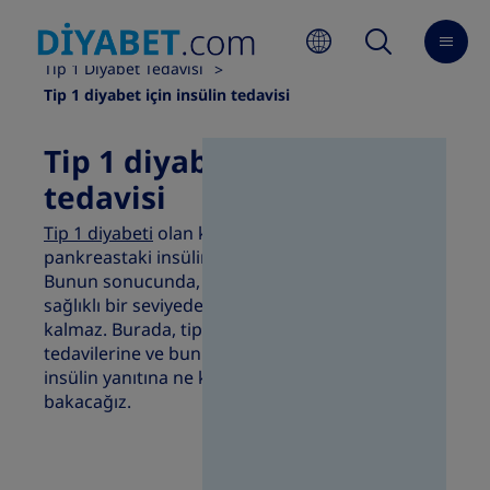
Ana Sayfa
Diyabet Tedavisi
Tip 1 Diyabet Tedavisi
Tip 1 diyabet için insülin tedavisi
Tip 1 diyabet için insülin
tedavisi
Tip 1 diyabeti
olan kişilerde bağışıklık sistemi,
pankreastaki insülin üreten hücrelere saldırır.
Bunun sonucunda, vücutta kan şekeri düzeyini
sağlıklı bir seviyede tutmak için yeterli insülin
kalmaz. Burada, tip 1 diyabet için mevcut insülin
tedavilerine ve bunların vücudunuzun doğal
insülin yanıtına ne kadar yakın olduğuna
bakacağız.