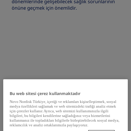
dönemlerinde gelişebilecek sağlık sorunlarının
önüne geçmek için önemlidir.
Paylaş
Bu web sitesi çerez kullanmaktadır
Novo Nordisk Türkiye, içeriği ve reklamları kişiselleştirmek, sosyal
“İnsülinimin doğala mümkün
medya özellikleri sağlamak ve web sitemizdeki trafiği analiz etmek
için çerezler kullanır. Ayrıca, web sitemizi kullanımınızla ilgili
olduğunca yakın şekilde etki
bilgileri, bu bilgileri kendilerine sağladığınız veya hizmetlerini
göstermesi çok önemli ve bu da
kullanmanız ile topladıkları bilgilerle birleştirebilecek sosyal medya,
reklamcılık ve analiz ortaklarımızla paylaşıyoruz.
konforlu ve diğerlerinden farksız bir