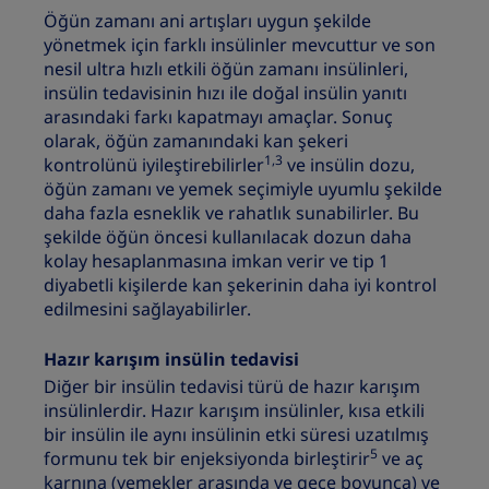
Öğün zamanı ani artışları uygun şekilde
yönetmek için farklı insülinler mevcuttur ve son
nesil ultra hızlı etkili öğün zamanı insülinleri,
insülin tedavisinin hızı ile doğal insülin yanıtı
arasındaki farkı kapatmayı amaçlar. Sonuç
olarak, öğün zamanındaki kan şekeri
1,3
kontrolünü iyileştirebilirler
ve insülin dozu,
öğün zamanı ve yemek seçimiyle uyumlu şekilde
daha fazla esneklik ve rahatlık sunabilirler. Bu
şekilde öğün öncesi kullanılacak dozun daha
kolay hesaplanmasına imkan verir ve tip 1
diyabetli kişilerde kan şekerinin daha iyi kontrol
edilmesini sağlayabilirler.
Hazır karışım insülin tedavisi
Diğer bir insülin tedavisi türü de hazır karışım
insülinlerdir. Hazır karışım insülinler, kısa etkili
bir insülin ile aynı insülinin etki süresi uzatılmış
5
formunu tek bir enjeksiyonda birleştirir
ve aç
karnına (yemekler arasında ve gece boyunca) ve